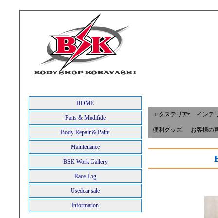
HOME
エクステリア
インテ
Parts & Modifide
便利グッズ
お客様の
Body-Repair & Paint
Maintenance
BSK Work Gallery
Race Log
Usedcar sale
Information