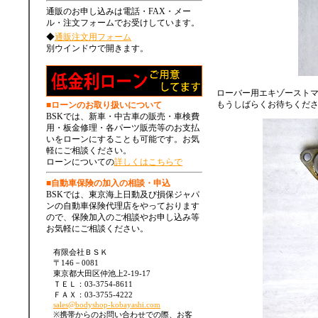
通販のお申し込みは電話・FAX・メー
ル・注文フォームでお受けしています。
◆
通販注文用フォーム
別ウインドウで開きます。
ローバー用エキゾーストマ
もうしばらくお待ちくだ
■ローンのお取り扱いについて
BSKでは、新車・中古車の販売・車検費
用・板金修理・各パーツ販売等のお支払
いをローンにすることも可能です。お気
軽にご相談ください。
ローンについての
詳しくはこちらで
■自動車保険の加入の相談・申込
BSKでは、東京海上日動及び損保ジャパ
ンの自動車保険代理店をやっております
ので、保険加入のご相談やお申し込み等
お気軽にご相談ください。
有限会社ＢＳＫ
〒146－0081
東京都大田区仲池上2-19-17
ＴＥＬ：03-3754-8611
ＦＡＸ：03-3755-4222
sales@bodyshop-kobayashi.com
※携帯からのお問い合わせでの際、お客