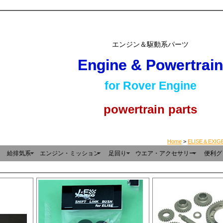
エンジン＆駆動系パーツ
Engine & Powertrain
for Rover Engine
powertrain parts
Home
>
ELISE＆EXIGE
給排気系
エンジン・ミッション
足回り
ウエア・アクセサリー
便利グ