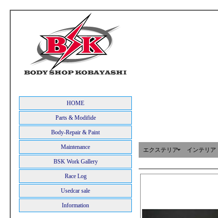
HOME
Parts & Modifide
Body-Repair & Paint
Maintenance
エクステリア
インテリア
BSK Work Gallery
Race Log
Usedcar sale
Information