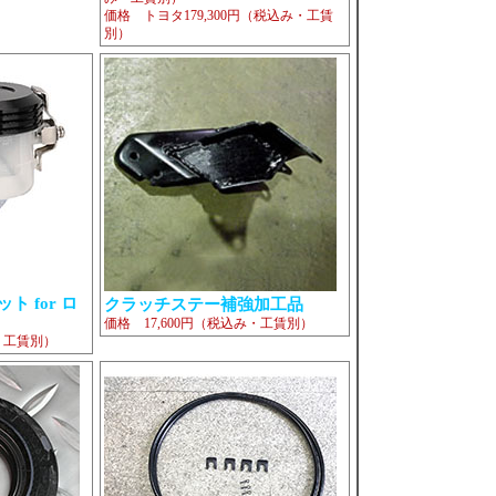
価格 トヨタ179,300円（税込み・工賃
別）
 for ロ
クラッチステー補強加工品
価格 17,600円（税込み・工賃別）
み・工賃別）