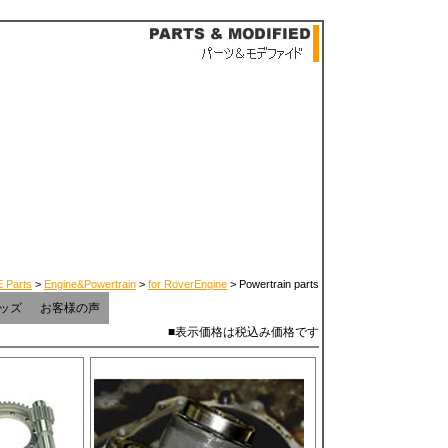
 Parts
>
Engine&Powertrain
>
for RoverEngine
> Powertrain parts
ッズ
お客様の声
■表示価格は税込み価格です