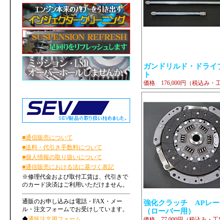
ガンドリルド・ドライ
ト
価格 176,000円（税込み・
■通信販売について
■送料・代引き手数料について
■個人情報の取り扱いについて
■通信販売における法に基づく表記
※修理代金および取付工賃は、代引きで
のカード決済はご利用いただけません。
通販のお申し込みは電話・FAX・メー
強化クラッチ APレ
ル・注文フォームでお受けしています。
（ローバー用）
◆
通販注文用フォーム
価格 77,000円（税込み・