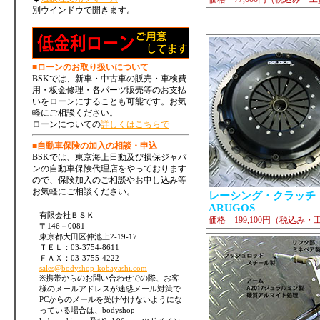
別ウインドウで開きます。
■ローンのお取り扱いについて
BSKでは、新車・中古車の販売・車検費
用・板金修理・各パーツ販売等のお支払
いをローンにすることも可能です。お気
軽にご相談ください。
ローンについての
詳しくはこちらで
■自動車保険の加入の相談・申込
BSKでは、東京海上日動及び損保ジャパ
ンの自動車保険代理店をやっております
ので、保険加入のご相談やお申し込み等
お気軽にご相談ください。
レーシング・クラッ
ARUGOS
有限会社ＢＳＫ
価格 199,100円（税込み・
〒146－0081
東京都大田区仲池上2-19-17
ＴＥＬ：03-3754-8611
ＦＡＸ：03-3755-4222
sales@bodyshop-kobayashi.com
※携帯からのお問い合わせでの際、お客
様のメールアドレスが迷惑メール対策で
PCからのメールを受け付けないようにな
っている場合は、bodyshop-