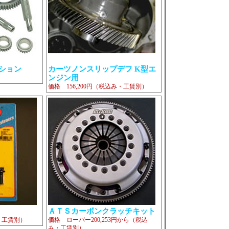
ション
カーツノンスリップデフ K型エ
ンジン用
価格 156,200円（税込み・工賃別）
ＡＴＳカーボンクラッチキット
み・工賃別）
価格 ローバー200,253円から（税込
み・工賃別）